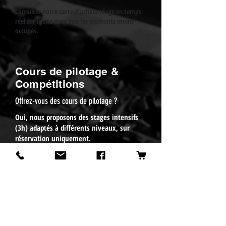
Consultez notre carte d’achalandage en temps
réel sur le site pour voir les moments moins
occupés.
Cours de pilotage &
Compétitions
Offrez-vous des cours de pilotage ?
Oui, nous proposons des stages intensifs
(3h) adaptés à différents niveaux, sur
réservation uniquement.
Quelles compétitions organisez-vous ?
Plusieurs programmes :
Ligue Québec Karting (location,
saisonnière)
SWS (Sodi World Series), avec accès à des
championnats internationaux
CCKK (Course Club KCR Karting) pour