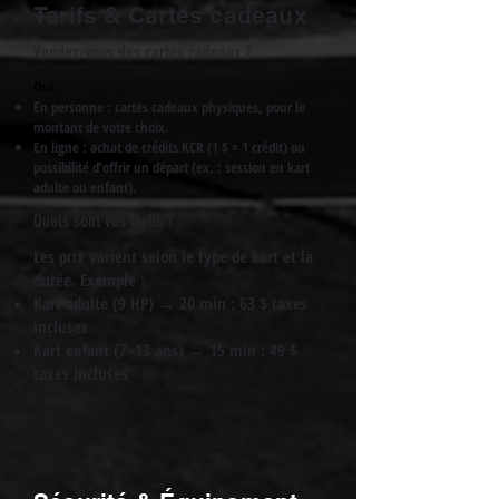
Tarifs & Cartes cadeaux
Vendez-vous des cartes cadeaux ?
Oui.
En personne : cartes cadeaux physiques, pour le
montant de votre choix.
En ligne : achat de crédits KCR (1 $ = 1 crédit) ou
possibilité d’offrir un départ (ex. : session en kart
adulte ou enfant).
Quels sont vos tarifs ?
Les prix varient selon le type de kart et la
durée. Exemple :
Kart adulte (9 HP) → 20 min : 63 $ taxes
incluses
Kart enfant (7–13 ans) → 15 min : 49 $
taxes incluses