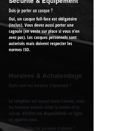
Sécurité & Équipement
Dois-je porter un casque ?
Oui, un casque full-face est obligatoire
(inclus). Vous devez aussi porter une
cagoule (en vente sur place si vous n’en
avez pas). Les casques personnels sont
autorisés mais doivent respecter les
normes ISO.
Horaires & Achalandage
Quels sont vos horaires d’ouverture ?
Oui.
​Le complexe est ouvert toute l’année, mais
les horaires varient selon la météo et la
saison. Vérifiez nos disponibilités en ligne
ou appelez-nous.
Comment éviter les périodes d’attente ?