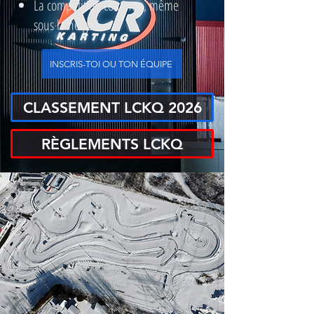
La compétition continue, même
sous la neige !
INSCRIS-TOI OU TON ÉQUIPE
CLASSEMENT LCKQ 2026
RÈGLEMENTS LCKQ